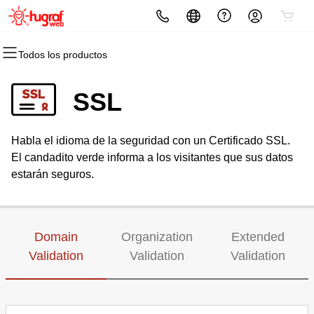
Todos los productos
Todos los productos
Todos los productos
Todos los productos
Todos los productos
Todos los productos
Todos los productos
Dominios
Hosting
Sitios web
Seguridad
Marketing
Correo electrónico
SSL
Registro de dominio
cPanel
Creador de páginas web
SSL
Email Marketing
Microsoft 365
Habla el idioma de la seguridad con un Certificado SSL.
Registro por volumen
WordPress
WordPress
Servicio SSL administrado
SEO
Correo profesional
El candadito verde informa a los visitantes que sus datos
estarán seguros.
Transferencia de dominios
Web Hosting Plus
Seguridad del sitio web
Transferencias masivas
VPS
Copia de seguridad del sitio web
Domain
Organization
Extended
Validation
Validation
Validation